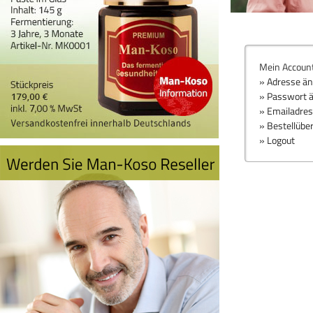
Mein Accoun
» Adresse ä
» Passwort 
» Emailadre
» Bestellübe
» Logout