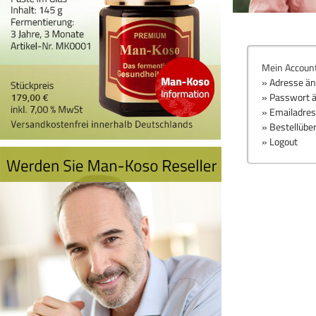
Mein Accoun
» Adresse ä
» Passwort 
» Emailadre
» Bestellübe
» Logout