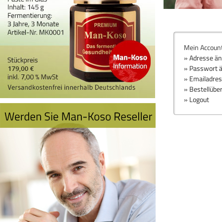
Mein Accoun
» Adresse ä
» Passwort 
» Emailadre
» Bestellübe
» Logout