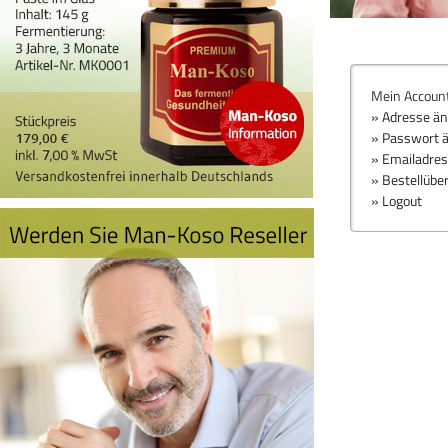
Mein Accoun
» Adresse ä
» Passwort 
» Emailadre
» Bestellübe
» Logout