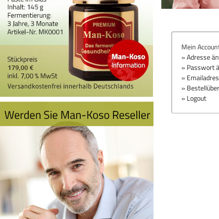
Mein Accoun
» Adresse ä
» Passwort 
» Emailadre
» Bestellübe
» Logout