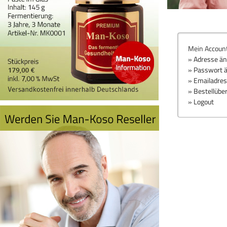
Mein Accoun
» Adresse ä
» Passwort 
» Emailadre
» Bestellübe
» Logout