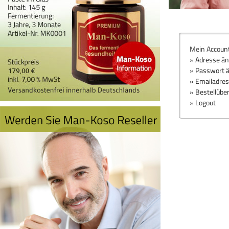
Mein Accoun
» Adresse ä
» Passwort 
» Emailadre
» Bestellübe
» Logout