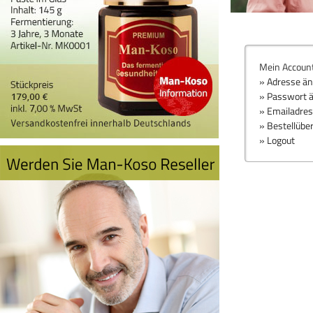
Mein Accoun
» Adresse ä
» Passwort 
» Emailadre
» Bestellübe
» Logout