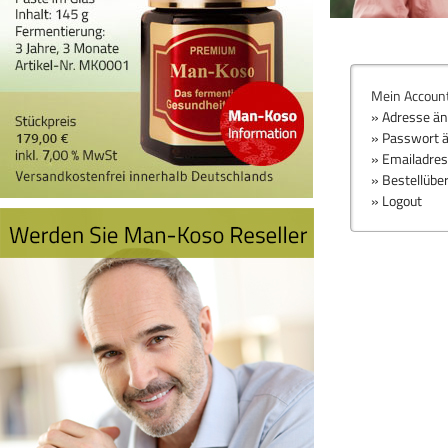
Mein Accoun
» Adresse ä
» Passwort 
» Emailadre
» Bestellübe
» Logout