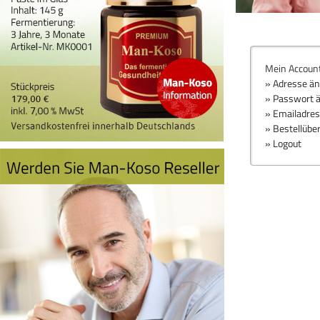
Mein Accoun
» Adresse ä
» Passwort 
» Emailadre
» Bestellübe
» Logout