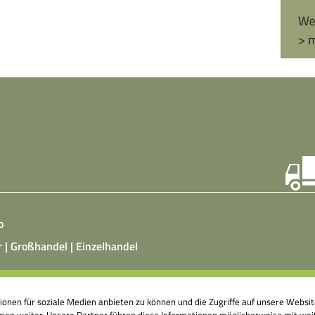
o
r | Großhandel | Einzelhandel
ist ein vegetarisches, fermentiertes Nahrungsmittel, das
tionen für soziale Medien anbieten zu können und die Zugriffe auf unsere Webs
atz von Hefepilzen, Milchsäurebakterien in klimatisierten
en weiter. Unsere Partner führen diese Informationen möglicherweise mit weit