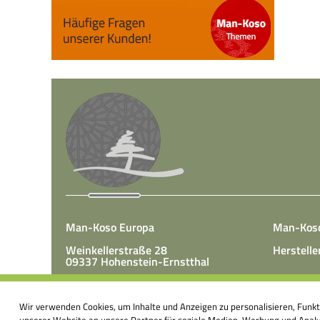
Man-Koso Europa
Man-Kos
Weinkellerstraße 28
Herstelle
09337 Hohenstein-Ernstthal
Tel.: +49(0)3723 65 89 50
Man-Koso 
Fax.: +49(0)3723 65 89 511
Wir verwenden Cookies, um Inhalte und Anzeigen zu personalisieren, Funk
unter Zus
E-Mail:
info@mk-europa.de
unserer Website an unsere Partner für soziale Medien, Werbung und Analys