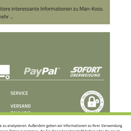
SERVICE
VERSAND
ZAHLUNG
BEDIENUNGSANLEITUNGEN
ite zu analysieren. Außerdem geben wir Informationen zu Ihrer Verwendung
PRESSE
eren Daten zusammen, die Sie ihnen bereitgestellt haben oder die sie im