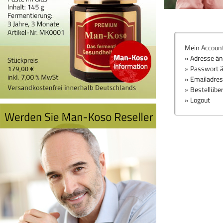
Mein Accoun
» Adresse ä
» Passwort 
» Emailadre
» Bestellübe
» Logout