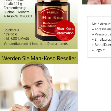
Mein Accoun
» Adresse ä
» Passwort 
» Emailadre
» Bestellübe
» Logout