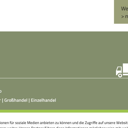
o
r | Großhandel | Einzelhandel
ist ein vegetarisches, fermentiertes Nahrungsmittel, das
tionen für soziale Medien anbieten zu können und die Zugriffe auf unsere Webs
atz von Hefepilzen, Milchsäurebakterien in klimatisierten
en weiter. Unsere Partner führen diese Informationen möglicherweise mit weit