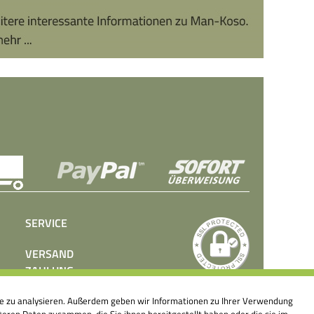
SERVICE
VERSAND
ZAHLUNG
BEDIENUNGSANLEITUNGEN
ite zu analysieren. Außerdem geben wir Informationen zu Ihrer Verwendung
PRESSE
eren Daten zusammen, die Sie ihnen bereitgestellt haben oder die sie im