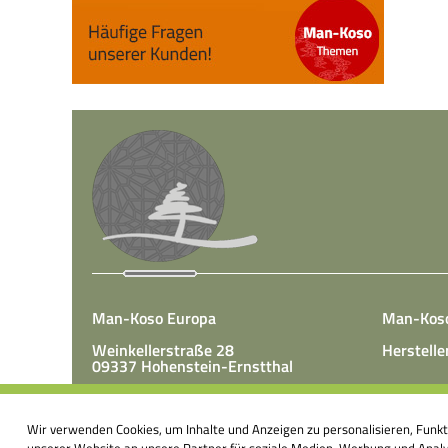
Man-Koso Europa
Man-Kos
Weinkellerstraße 28
Herstelle
09337 Hohenstein-Ernstthal
Tel.: +49(0)3723 65 89 50
Man-Koso 
Fax.: +49(0)3723 65 89 511
Wir verwenden Cookies, um Inhalte und Anzeigen zu personalisieren, Funk
unter Zus
E-Mail:
info@mk-europa.de
unserer Website an unsere Partner für soziale Medien, Werbung und Analys