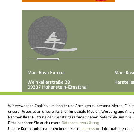
Man-Koso Europa
Man-Kos
Weinkellerstraße 28
Herstelle
09337 Hohenstein-Ernstthal
Tel.: +49(0)3723 65 89 50
Man-Koso 
Fax.: +49(0)3723 65 89 511
Wir verwenden Cookies, um Inhalte und Anzeigen zu personalisieren, Funk
unter Zus
E-Mail:
info@mk-europa.de
unserer Website an unsere Partner für soziale Medien, Werbung und Analys
Produktio
Rahmen Ihrer Nutzung der Dienste gesammelt haben. Sofern Sie uns Ihre Ei
Nahrungsm
Bitte beachten Sie auch unsere
Datenschutzerklärung
.
körperei
Unsere Kontaktinformationen finden Sie im
Impressum
. Informationen zu 