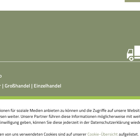
o
r | Großhandel | Einzelhandel
ist ein vegetarisches, fermentiertes Nahrungsmittel, das
tionen für soziale Medien anbieten zu können und die Zugriffe auf unsere Webs
atz von Hefepilzen, Milchsäurebakterien in klimatisierten
en weiter. Unsere Partner führen diese Informationen möglicherweise mit weit
nshallen äußerst aufwendig hergestellt wird. Fermentierte
nwilligung geben, können Sie diese jederzeit in der Datenschutzerklärung wied
ittel können einen großen Beitrag dazu leisten, unser
genes Abwehrsystem anzuregen.
den von uns verwendeten Cookies sind auf unserer
Cookie-Übersicht
aufgelistet.