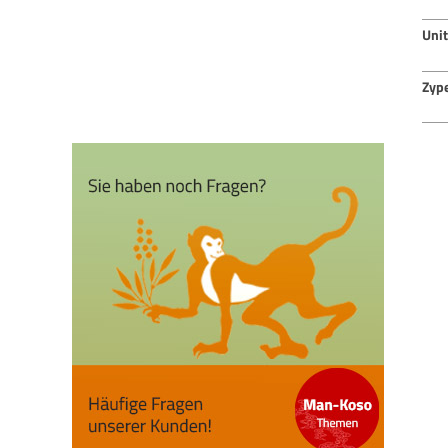
Uni
Zyp