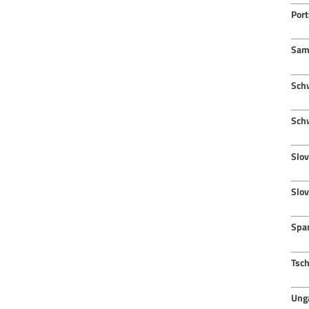
Port
Sam
Sch
Sch
Slov
Slo
Spa
Tsc
Ung