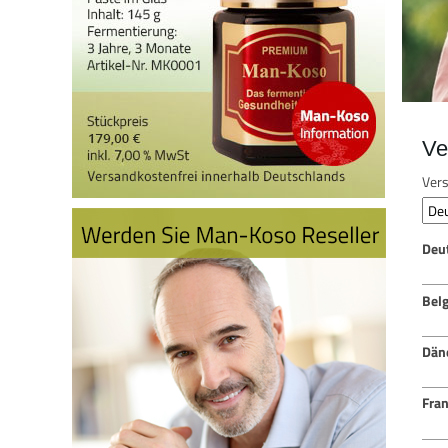
Ve
Vers
Deu
Bel
Dän
Fran