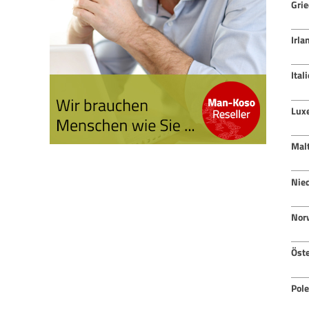
Gri
Irla
Ital
Lux
Mal
Nie
Nor
Öste
Pol