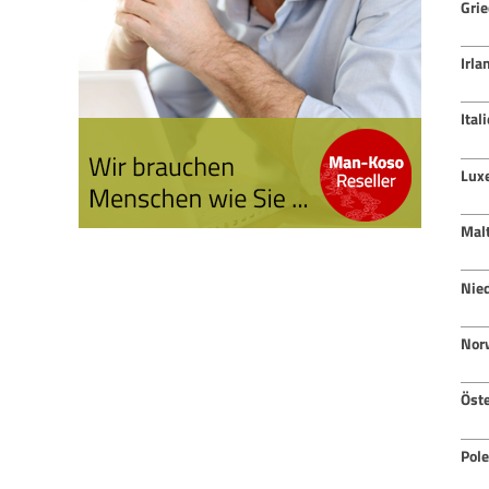
Gri
Irla
Ital
Lux
Mal
Nie
Nor
Öste
Pol