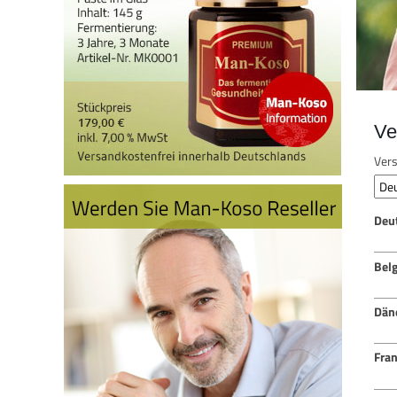
Ve
Vers
Deu
Bel
Dän
Fran