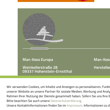
Man-Koso Europa
Man-Kos
Weinkellerstraße 28
Herstelle
09337 Hohenstein-Ernstthal
Tel.: +49(0)3723 65 89 50
Man-Koso 
Fax.: +49(0)3723 65 89 511
Wir verwenden Cookies, um Inhalte und Anzeigen zu personalisieren, Funk
unter Zus
E-Mail:
info@mk-europa.de
unserer Website an unsere Partner für soziale Medien, Werbung und Analys
Produktio
Rahmen Ihrer Nutzung der Dienste gesammelt haben. Sofern Sie uns Ihre Ei
Nahrungsm
Bitte beachten Sie auch unsere
Datenschutzerklärung
.
körperei
Unsere Kontaktinformationen finden Sie im
Impressum
. Informationen zu 