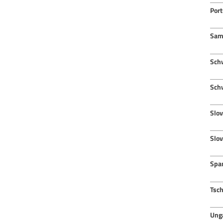
Port
Sam
Sch
Sch
Slov
Slo
Spa
Tsc
Ung