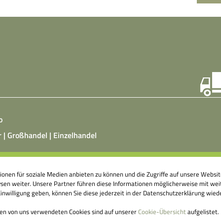
o
r | Großhandel | Einzelhandel
ist ein vegetarisches, fermentiertes Nahrungsmittel, das
tionen für soziale Medien anbieten zu können und die Zugriffe auf unsere Webs
atz von Hefepilzen, Milchsäurebakterien in klimatisierten
en weiter. Unsere Partner führen diese Informationen möglicherweise mit weit
nshallen äußerst aufwendig hergestellt wird. Fermentierte
nwilligung geben, können Sie diese jederzeit in der Datenschutzerklärung wied
ittel können einen großen Beitrag dazu leisten, unser
genes Abwehrsystem anzuregen.
den von uns verwendeten Cookies sind auf unserer
Cookie-Übersicht
aufgelistet.