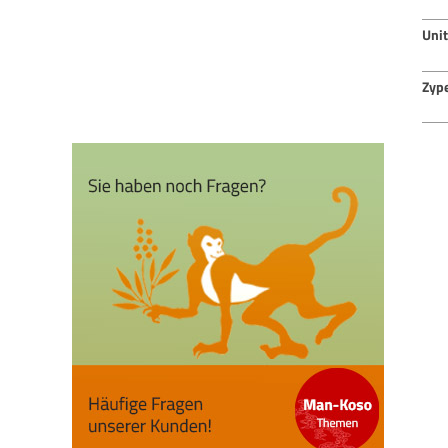
Uni
Zyp