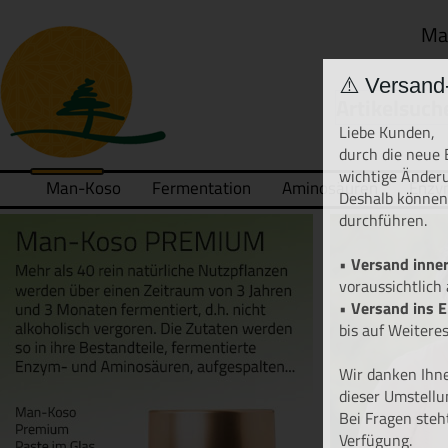
Ma
⚠️ Versand
Liebe Kunden,
durch die neue 
wichtige Änder
Man-Koso
Fermentation
Aminosäuren
Enzy
Deshalb können
durchführen.
•
Versand inner
voraussichtlich
•
Versand ins 
bis auf Weiteres
Wir danken Ihne
dieser Umstellu
Bei Fragen steh
Verfügung.