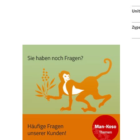
Uni
Zyp