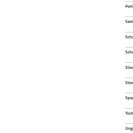
Port
Sam
Sch
Sch
Slov
Slo
Spa
Tsc
Ung