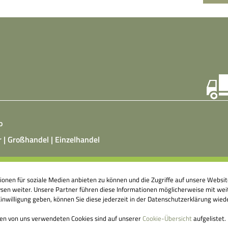
o
r | Großhandel | Einzelhandel
ist ein vegetarisches, fermentiertes Nahrungsmittel, das
tionen für soziale Medien anbieten zu können und die Zugriffe auf unsere Webs
atz von Hefepilzen, Milchsäurebakterien in klimatisierten
en weiter. Unsere Partner führen diese Informationen möglicherweise mit weit
nshallen äußerst aufwendig hergestellt wird. Fermentierte
nwilligung geben, können Sie diese jederzeit in der Datenschutzerklärung wied
ittel können einen großen Beitrag dazu leisten, unser
genes Abwehrsystem anzuregen.
den von uns verwendeten Cookies sind auf unserer
Cookie-Übersicht
aufgelistet.