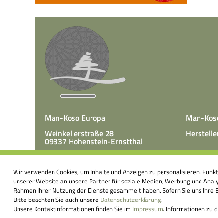
Man-Koso Europa
Man-Kos
Weinkellerstraße 28
Herstelle
09337 Hohenstein-Ernstthal
Tel.: +49(0)3723 65 89 50
Man-Koso 
Fax.: +49(0)3723 65 89 511
Wir verwenden Cookies, um Inhalte und Anzeigen zu personalisieren, Funk
unter Zus
E-Mail:
info@mk-europa.de
unserer Website an unsere Partner für soziale Medien, Werbung und Analys
Produktio
Rahmen Ihrer Nutzung der Dienste gesammelt haben. Sofern Sie uns Ihre Ei
Nahrungsm
Bitte beachten Sie auch unsere
Datenschutzerklärung
.
körperei
Unsere Kontaktinformationen finden Sie im
Impressum
. Informationen zu 