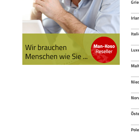
Gri
Irla
Ital
Lux
Mal
Nie
Nor
Öste
Pol