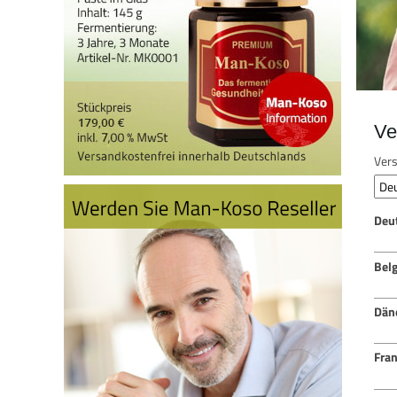
Ve
Vers
Deu
Bel
Dän
Fran