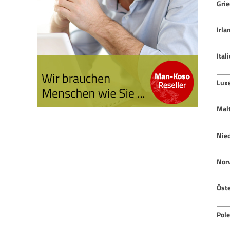
Gri
Irla
Ital
Lux
Mal
Nie
Nor
Öste
Pol