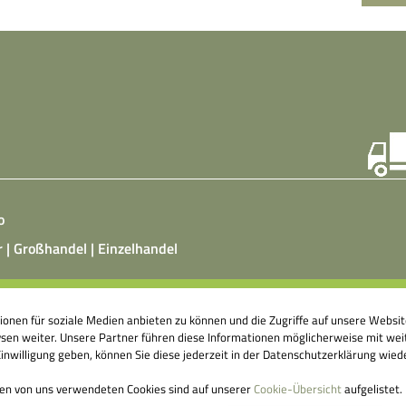
o
r | Großhandel | Einzelhandel
ist ein vegetarisches, fermentiertes Nahrungsmittel, das
tionen für soziale Medien anbieten zu können und die Zugriffe auf unsere Webs
atz von Hefepilzen, Milchsäurebakterien in klimatisierten
en weiter. Unsere Partner führen diese Informationen möglicherweise mit weit
nshallen äußerst aufwendig hergestellt wird. Fermentierte
nwilligung geben, können Sie diese jederzeit in der Datenschutzerklärung wied
ittel können einen großen Beitrag dazu leisten, unser
genes Abwehrsystem anzuregen.
den von uns verwendeten Cookies sind auf unserer
Cookie-Übersicht
aufgelistet.