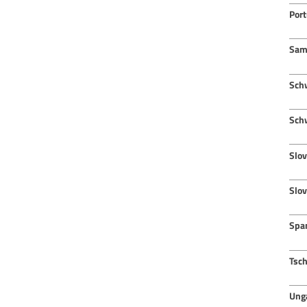
Port
Sam
Sch
Sch
Slov
Slo
Spa
Tsc
Ung