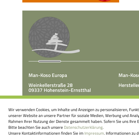
Man-Koso Europa
Man-Kos
Weinkellerstraße 28
Herstelle
09337 Hohenstein-Ernstthal
Tel.: +49(0)3723 65 89 50
Man-Koso 
Fax.: +49(0)3723 65 89 511
Wir verwenden Cookies, um Inhalte und Anzeigen zu personalisieren, Funk
unter Zus
E-Mail:
info@mk-europa.de
unserer Website an unsere Partner für soziale Medien, Werbung und Analys
Produktio
Rahmen Ihrer Nutzung der Dienste gesammelt haben. Sofern Sie uns Ihre Ei
Nahrungsm
Bitte beachten Sie auch unsere
Datenschutzerklärung
.
körperei
Unsere Kontaktinformationen finden Sie im
Impressum
. Informationen zu 