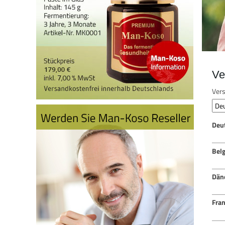
Ve
Vers
Deu
Bel
Dän
Fran