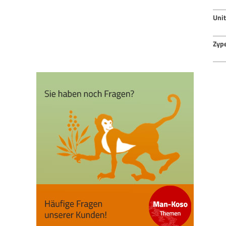
Uni
Zyp