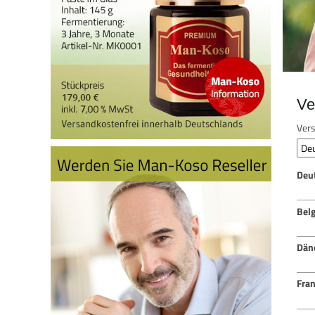
Ve
Vers
Deu
Bel
Dän
Fran