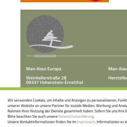
Man-Koso Europa
Man-Kos
Weinkellerstraße 28
Herstelle
09337 Hohenstein-Ernstthal
Tel.: +49(0)3723 65 89 50
Man-Koso 
Fax.: +49(0)3723 65 89 511
Wir verwenden Cookies, um Inhalte und Anzeigen zu personalisieren, Funk
unter Zus
E-Mail:
info@mk-europa.de
unserer Website an unsere Partner für soziale Medien, Werbung und Analys
Produktio
Rahmen Ihrer Nutzung der Dienste gesammelt haben. Sofern Sie uns Ihre Ei
Nahrungsm
Bitte beachten Sie auch unsere
Datenschutzerklärung
.
körperei
Unsere Kontaktinformationen finden Sie im
Impressum
. Informationen zu 