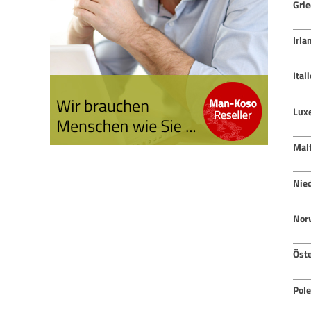
Gri
Irla
Ital
Lux
Mal
Nie
Nor
Öste
Pol