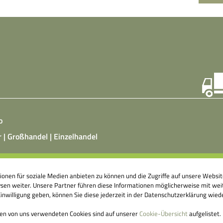
o
r | Großhandel | Einzelhandel
ist ein vegetarisches, fermentiertes Nahrungsmittel, das
tionen für soziale Medien anbieten zu können und die Zugriffe auf unsere Webs
atz von Hefepilzen, Milchsäurebakterien in klimatisierten
en weiter. Unsere Partner führen diese Informationen möglicherweise mit weit
nshallen äußerst aufwendig hergestellt wird. Fermentierte
nwilligung geben, können Sie diese jederzeit in der Datenschutzerklärung wied
ittel können einen großen Beitrag dazu leisten, unser
genes Abwehrsystem anzuregen.
den von uns verwendeten Cookies sind auf unserer
Cookie-Übersicht
aufgelistet.