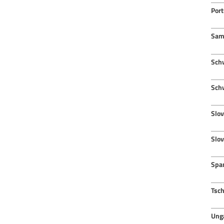
Port
Sam
Sch
Sch
Slov
Slo
Spa
Tsc
Ung