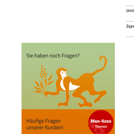
Uni
Zyp