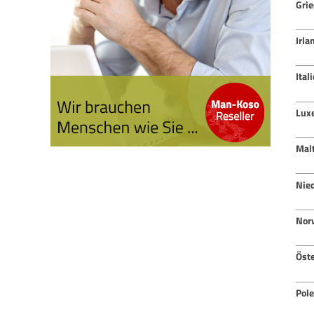
Gri
Irla
Ital
Lux
Mal
Nie
Nor
Öste
Pol