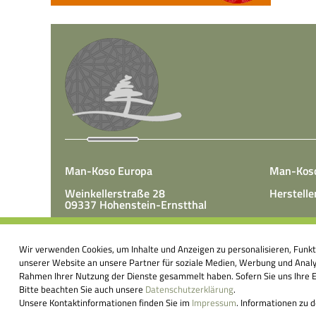
Man-Koso Europa
Man-Kos
Weinkellerstraße 28
Herstelle
09337 Hohenstein-Ernstthal
Tel.: +49(0)3723 65 89 50
Man-Koso 
Fax.: +49(0)3723 65 89 511
Wir verwenden Cookies, um Inhalte und Anzeigen zu personalisieren, Funk
unter Zus
E-Mail:
info@mk-europa.de
unserer Website an unsere Partner für soziale Medien, Werbung und Analys
Produktio
Rahmen Ihrer Nutzung der Dienste gesammelt haben. Sofern Sie uns Ihre Ei
Nahrungsm
Bitte beachten Sie auch unsere
Datenschutzerklärung
.
körperei
Unsere Kontaktinformationen finden Sie im
Impressum
. Informationen zu 