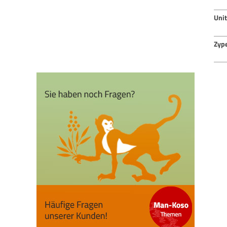
Uni
Zyp