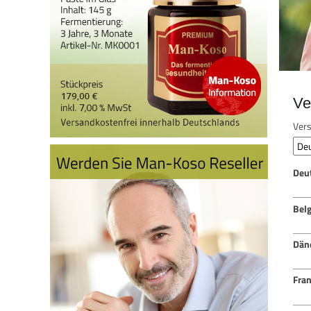
Ve
Vers
Deu
Bel
Dän
Fran