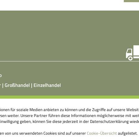
o
r | Großhandel | Einzelhandel
ist ein vegetarisches, fermentiertes Nahrungsmittel, das
tionen für soziale Medien anbieten zu können und die Zugriffe auf unsere Webs
atz von Hefepilzen, Milchsäurebakterien in klimatisierten
en weiter. Unsere Partner führen diese Informationen möglicherweise mit weit
nshallen äußerst aufwendig hergestellt wird. Fermentierte
nwilligung geben, können Sie diese jederzeit in der Datenschutzerklärung wied
ittel können einen großen Beitrag dazu leisten, unser
genes Abwehrsystem anzuregen.
den von uns verwendeten Cookies sind auf unserer
Cookie-Übersicht
aufgelistet.