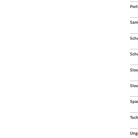
Port
Sam
Sch
Sch
Slov
Slo
Spa
Tsc
Ung