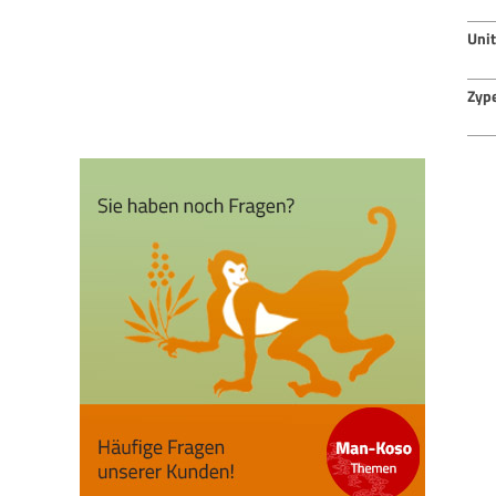
Uni
Zyp