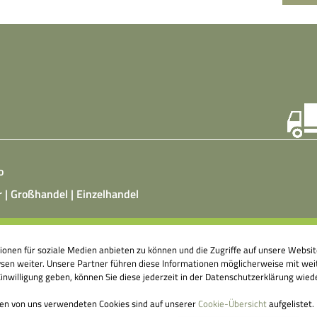
o
r | Großhandel | Einzelhandel
ist ein vegetarisches, fermentiertes Nahrungsmittel, das
tionen für soziale Medien anbieten zu können und die Zugriffe auf unsere Webs
atz von Hefepilzen, Milchsäurebakterien in klimatisierten
en weiter. Unsere Partner führen diese Informationen möglicherweise mit weit
nshallen äußerst aufwendig hergestellt wird. Fermentierte
nwilligung geben, können Sie diese jederzeit in der Datenschutzerklärung wied
ittel können einen großen Beitrag dazu leisten, unser
genes Abwehrsystem anzuregen.
den von uns verwendeten Cookies sind auf unserer
Cookie-Übersicht
aufgelistet.