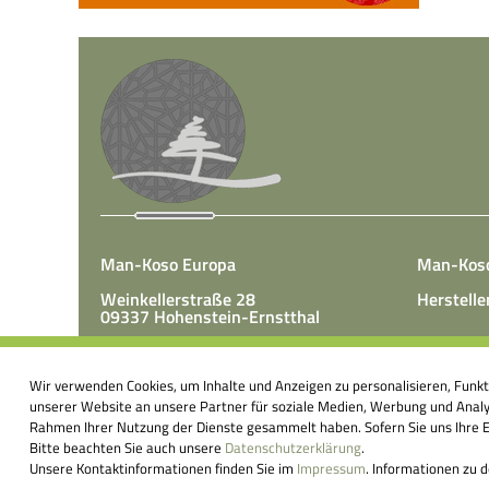
Man-Koso Europa
Man-Kos
Weinkellerstraße 28
Herstelle
09337 Hohenstein-Ernstthal
Tel.: +49(0)3723 65 89 50
Man-Koso 
Fax.: +49(0)3723 65 89 511
Wir verwenden Cookies, um Inhalte und Anzeigen zu personalisieren, Funk
unter Zus
E-Mail:
info@mk-europa.de
unserer Website an unsere Partner für soziale Medien, Werbung und Analys
Produktio
Rahmen Ihrer Nutzung der Dienste gesammelt haben. Sofern Sie uns Ihre Ei
Nahrungsm
Bitte beachten Sie auch unsere
Datenschutzerklärung
.
körperei
Unsere Kontaktinformationen finden Sie im
Impressum
. Informationen zu 