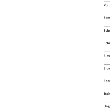
Port
Sam
Sch
Sch
Slov
Slo
Spa
Tsc
Ung