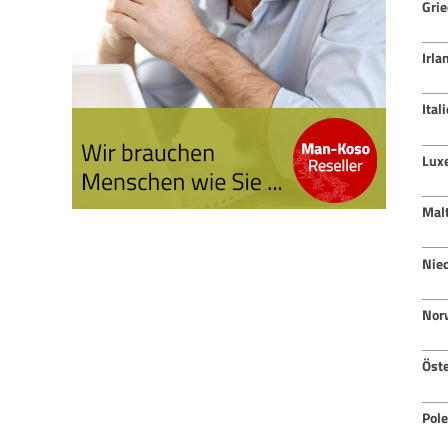
Gri
Irla
Ital
Lux
Mal
Nie
Nor
Öste
Pol