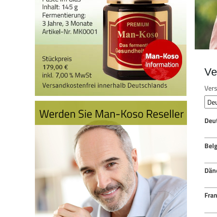
Ve
Vers
Deu
Bel
Dän
Fran