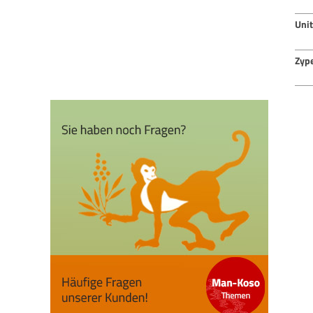
Uni
Zyp