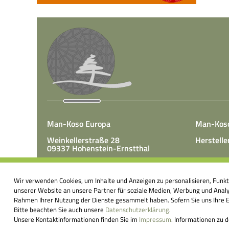
Man-Koso Europa
Man-Kos
Weinkellerstraße 28
Herstelle
09337 Hohenstein-Ernstthal
Tel.: +49(0)3723 65 89 50
Man-Koso 
Fax.: +49(0)3723 65 89 511
Wir verwenden Cookies, um Inhalte und Anzeigen zu personalisieren, Funk
unter Zus
E-Mail:
info@mk-europa.de
unserer Website an unsere Partner für soziale Medien, Werbung und Analys
Produktio
Rahmen Ihrer Nutzung der Dienste gesammelt haben. Sofern Sie uns Ihre Ei
Nahrungsm
Bitte beachten Sie auch unsere
Datenschutzerklärung
.
körperei
Unsere Kontaktinformationen finden Sie im
Impressum
. Informationen zu 