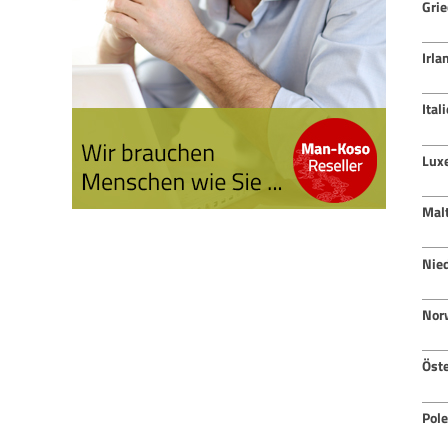
Gri
Irla
Ital
Lux
Mal
Nie
Nor
Öste
Pol