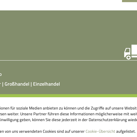
o
r | Großhandel | Einzelhandel
ist ein vegetarisches, fermentiertes Nahrungsmittel, das
tionen für soziale Medien anbieten zu können und die Zugriffe auf unsere Webs
atz von Hefepilzen, Milchsäurebakterien in klimatisierten
en weiter. Unsere Partner führen diese Informationen möglicherweise mit weit
nshallen äußerst aufwendig hergestellt wird. Fermentierte
nwilligung geben, können Sie diese jederzeit in der Datenschutzerklärung wied
ittel können einen großen Beitrag dazu leisten, unser
genes Abwehrsystem anzuregen.
den von uns verwendeten Cookies sind auf unserer
Cookie-Übersicht
aufgelistet.