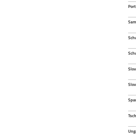
Port
Sam
Sch
Sch
Slov
Slo
Spa
Tsc
Ung