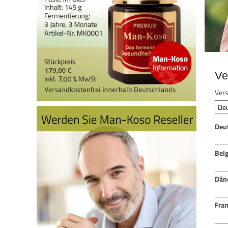
Ve
Vers
Deu
Bel
Dän
Fran