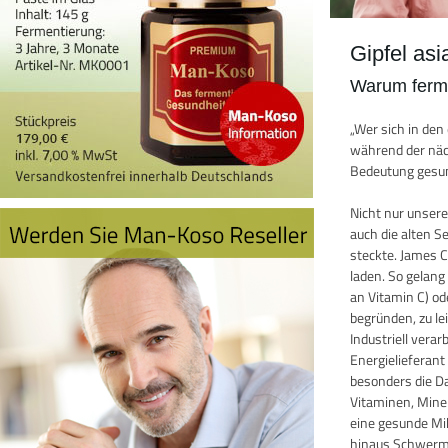
Gipfel as
Warum ferme
„Wer sich in de
während der näch
Bedeutung gesun
Nicht nur unser
auch die alten 
steckte. James 
laden. So gelang
an Vitamin C) o
begründen, zu le
Industriell vera
Energielieferan
besonders die D
Vitaminen, Miner
eine gesunde Mik
hinaus Schwermet