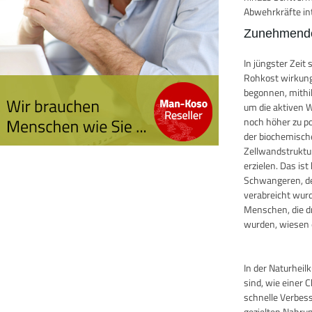
Abwehrkräfte in
Zunehmende
In jüngster Zei
Rohkost wirkung
begonnen, mithi
um die aktiven W
noch höher zu po
der biochemisch
Zellwandstruktu
erzielen. Das i
Schwangeren, de
verabreicht wurde
Menschen, die d
wurden, wiesen e
In der Naturhei
sind, wie einer 
schnelle Verbes
gezielten Nahru