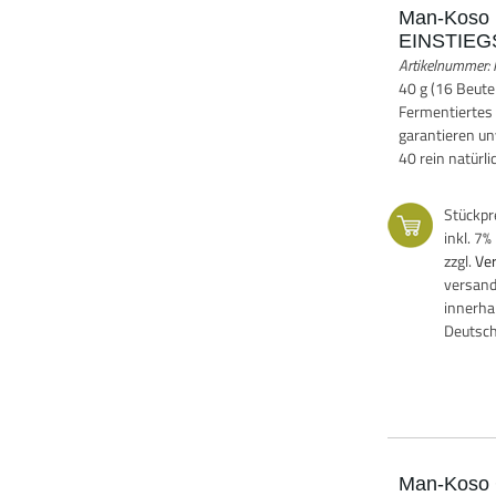
Man-Koso 
EINSTIE
Artikelnummer
40 g (16 Beut
Fermentiertes
garantieren un
40 rein natürli
Stückpr
inkl. 7
zzgl.
Ve
versand
innerha
Deutsc
Man-Koso 