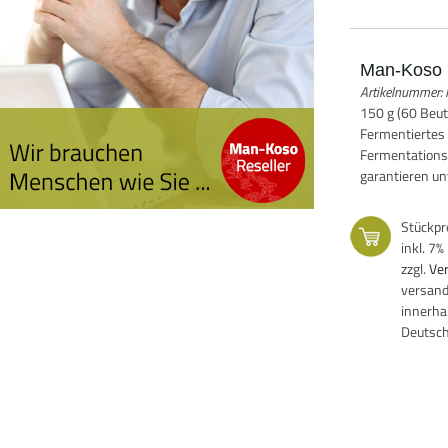
Man-Koso 
Artikelnummer
150 g (60 Beut
Fermentiertes
Fermentationsd
garantieren un
Stückpr
inkl. 7
zzgl.
Ve
versand
innerha
Deutsc