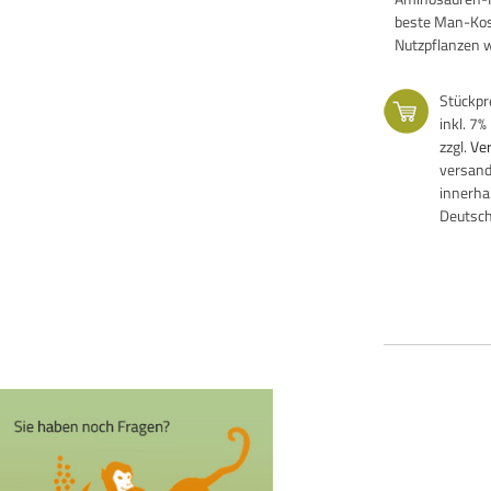
beste Man-Koso
Nutzpflanzen w
Stückpr
inkl. 7
zzgl.
Ve
versand
innerha
Deutsc