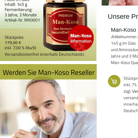
Unsere Pr
Man-Koso
Artikelnummer
145 g im Glas
und Aminosäur
Jahre und 3 Mo
Man-Koso Qualit
Stückpr
inkl. 7
zzgl.
Ve
versand
innerha
Deutsc