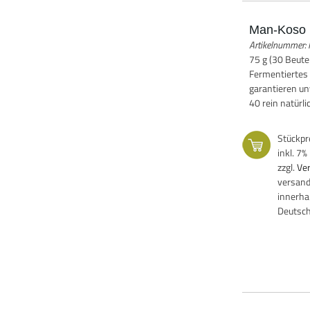
Man-Koso 
Artikelnummer
75 g (30 Beut
Fermentiertes
garantieren un
40 rein natürli
Stückpr
inkl. 7
zzgl.
Ve
versand
innerha
Deutsc