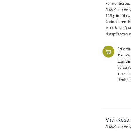
Fermentiertes
Artikelnummer
145 g im Glas
Aminoäuren-Ko
Man-Koso Quali
Nutzpflanzen w
Stückpr
inkl. 7
zzgl.
Ve
versand
innerha
Deutsc
Man-Koso 
Artikelnummer