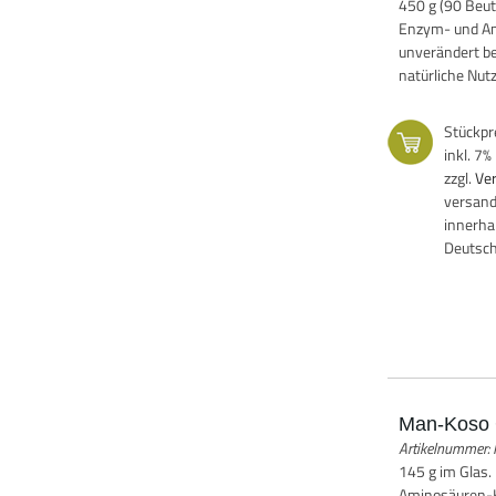
450 g (90 Beut
Enzym- und Am
unverändert be
natürliche Nutz
Stückpr
inkl. 7
zzgl.
Ve
versand
innerha
Deutsc
Man-Koso 
Artikelnummer
145 g im Glas
Aminosäuren-K