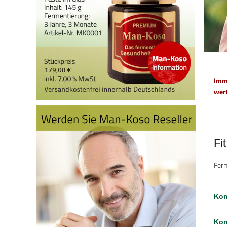
Imm
wert
Fi
Ferm
Kom
Kom