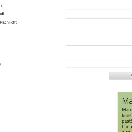
me
il
 Nachricht
e